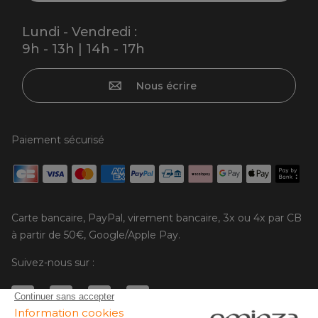
Lundi - Vendredi :
9h - 13h | 14h - 17h
Nous écrire
Paiement sécurisé
Carte bancaire, PayPal, virement bancaire, 3x ou 4x par CB
à partir de 50€, Google/Apple Pay.
Suivez-nous sur :