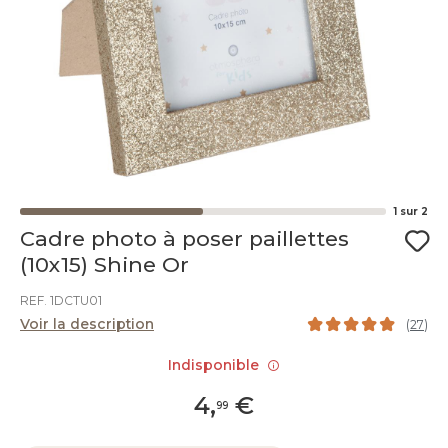
1
sur
2
Cadre photo à poser paillettes
(10x15) Shine Or
REF. 1DCTU01
Voir la description
(
27
)
Indisponible
4
,
€
99