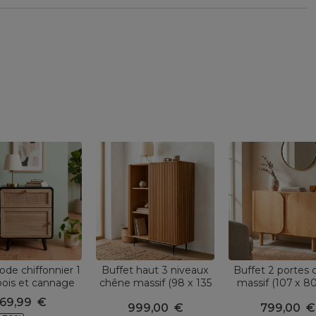
e chiffonnier 1
Buffet haut 3 niveaux
Buffet 2 portes
 bois et cannage
chêne massif (98 x 135
massif (107 x 8
5 cm) Osaka Noir
cm) Rytm Naturel
Oakland Natu
69,99
€
999,00
€
799,00
€