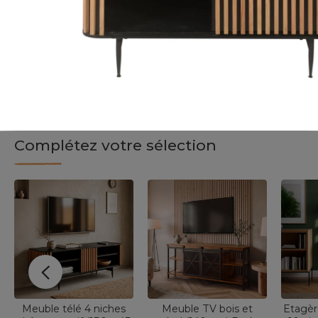
Complétez votre sélection
Meuble télé 4 niches
Meuble TV bois et
Etagèr