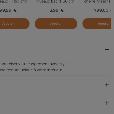
veaux (H150 cm)
niveaux bac (H30 cm)
chêne massif (15
thèque Book Noir
Ordera Noir
cm) Oakland Na
99,99
€
13,99
€
799,00
€
Ajouter
Ajouter
Ajouter
r optimiser votre rangement avec style.
ne texture unique à votre intérieur.