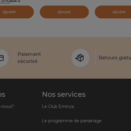
-30
%
99,99
€
Ajouter
Ajouter
Ajouter
Paiement
Retours gratu
sécurisé
os
Nos services
-nous?
Le Club Eminza
Le programme de parrainage