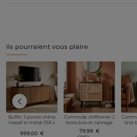
Ils pourraient vous plaire
Buffet 3 portes chêne
Commode chiffonnier 2
Commod
massif et métal (159 x
tiroirs bois et cannage
tiroir
76 cm) Rytm Noir
(50 x 55 cm) Osaka Noir
(40 x 5
79,99
€
999,00
€