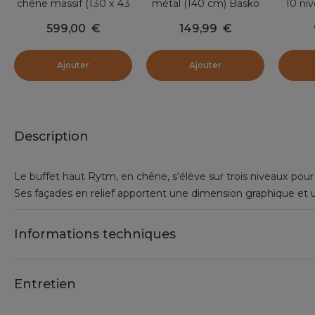
chêne massif (130 x 43
métal (140 cm) Basko
10 ni
cm) Rytm Noir
Noir
Biblio
599,00
€
149,99
€
Ajouter
Ajouter
Description
Le buffet haut Rytm, en chêne, s'élève sur trois niveaux pou
Ses façades en relief apportent une dimension graphique et u
Informations techniques
Entretien