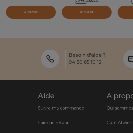
-27
%
109,99
€
Ajouter
Ajouter
Besoin d'aide ?
04 50 65 10 12
Aide
A prop
Suivre ma commande
Qui sommes
Faire un retour
Côté Atelier