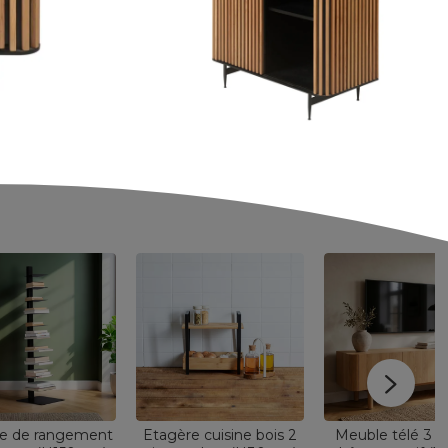
e de rangement
Etagère cuisine bois 2
Meuble télé 3 p