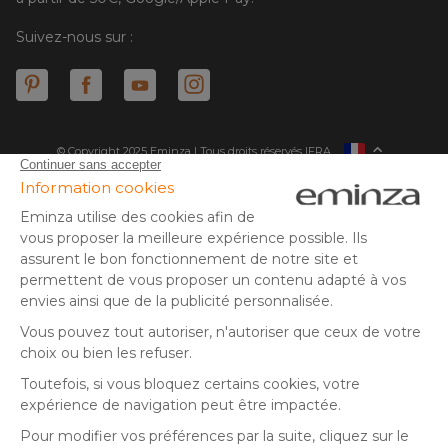
Suivez-nous sur :
© Copyright 2025 Eminza | Tous droits réservés |
FRA
ESPAÑA
ITALIE
DEUTSCHLAND
* Vous disposez de 30 jours (à compter de la réception ou du
retrait de votre colis) pour effectuer un retour de produits et
NEDERLAND
vous faire rembourser. Hors colis volumineux
SUISSE
** Expédition le jour même pour toute commande passée avant
DANMARK
14 h (jours ouvrés - hors livraison éco)