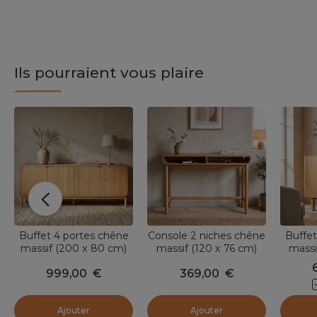
Ils pourraient vous plaire
Buffet 4 portes chêne
Console 2 niches chêne
Buffet
massif (200 x 80 cm)
massif (120 x 76 cm)
massi
Tulum Naturel
Tulum Naturel
Oak
999,00
€
369,00
€
Ajouter
Ajouter