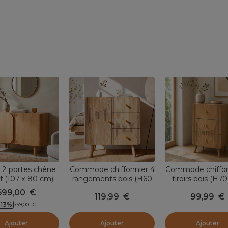
 2 portes chêne
Commode chiffonnier 4
Commode chiffon
f (107 x 80 cm)
rangements bois (H60
tiroirs bois (H7
land Naturel
cm) Mila Naturel
Mila Nature
699,00
€
119,99
€
99,99
€
-13
%
799,00
€
Ajouter
Ajouter
Ajouter