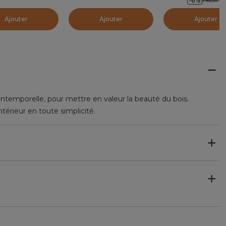
-6
%
799,00
€
Ajouter
Ajouter
Ajouter
intemporelle, pour mettre en valeur la beauté du bois.
térieur en toute simplicité.