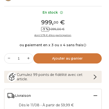
En stock
999
,
€
00
-9 %
1 099,00 €
dont 5.78 € d’éco participation
ou paiement en x 3 ou x 4 sans frais
Ajouter au panier
Cumulez
99
points
de fidélité avec cet
article.
Livraison
Dès le 11/08 - À partir de 59,99 €