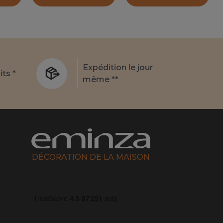
Expédition le jour
its *
même **
DÉCORATION DE LA MAISON