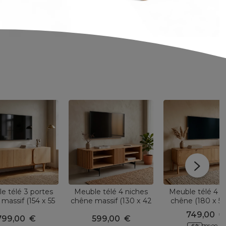
e télé 3 portes
Meuble télé 4 niches
Meuble télé 4 p
massif (154 x 55
chêne massif (130 x 42
chêne (180 x 5
akland Naturel
cm) Rytm Naturel
Tulum Natur
749,00
€
799,00
€
599,00
€