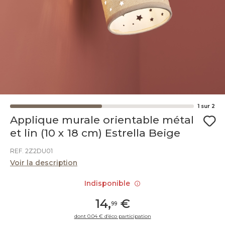
1
sur
2
Applique murale orientable métal
et lin (10 x 18 cm) Estrella Beige
REF. 2Z2DU01
Voir la description
Indisponible
14
,
€
99
dont 0.04 € d’éco participation