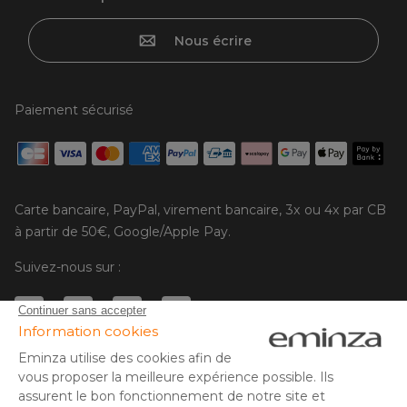
Nous écrire
Paiement sécurisé
Carte bancaire, PayPal, virement bancaire, 3x ou 4x par CB
à partir de 50€, Google/Apple Pay.
Suivez-nous sur :
© Copyright 2025 Eminza | Tous droits réservés |
FRA
ESPAÑA
ITALIE