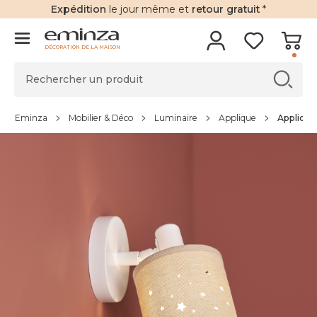
Expédition
le jour même et
retour gratuit
*
DÉCORATION DE LA MAISON
Eminza
Mobilier & Déco
Luminaire
Applique
Applique 