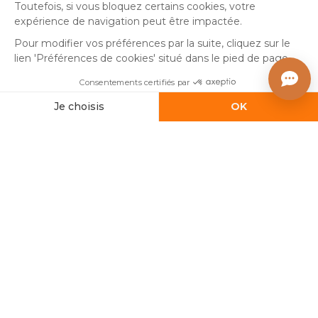
Nous écrire
Paiement sécurisé
Carte bancaire, PayPal, virement bancaire, 3x ou 4x par CB
à partir de 50EUR, Google/Apple Pay.
Suivez-nous sur :
© Copyright 2025 Eminza | Tous droits réservés |
FRA
ESPAÑA
ITALIE
DEUTSCHLAND