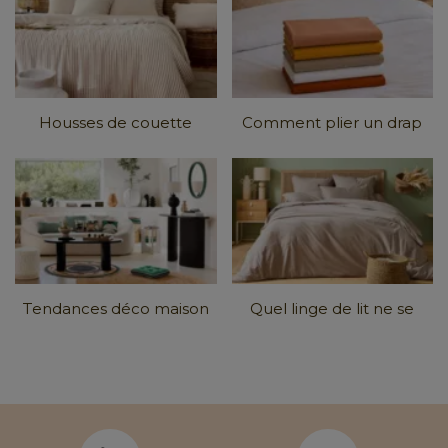
Housses de couette
Comment plier un drap
tendance 2026 : Matières,
housse ? Tous nos
couleurs et
...
conseils en images
Tendances déco maison
Quel linge de lit ne se
2026 : comment les
froisse pas ?
intégrer chez
...