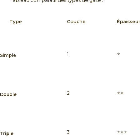
Tableau comparatif des types de gaze :
Type
Couche
Épaisseu
1
⭐
Simple
2
⭐⭐
Double
3
⭐⭐⭐
Triple