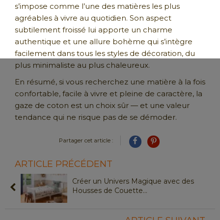
s’impose comme l’une des matières les plus
agréables à vivre au quotidien. Son aspect
subtilement froissé lui apporte un charme
authentique et une allure bohème qui s’intègre
facilement dans tous les styles de décoration, du
plus minimaliste au plus chaleureux.
En résumé, si vous recherchez une matière à la fois
confortable, facile à vivre et pleine de caractère, la
gaze de coton est un choix sûr — et une valeur
tendance qui ne risque pas de se démoder.
Partager cet article :
ARTICLE PRÉCÉDENT
Créer un Univers Magique avec des
Housses de Couette
...